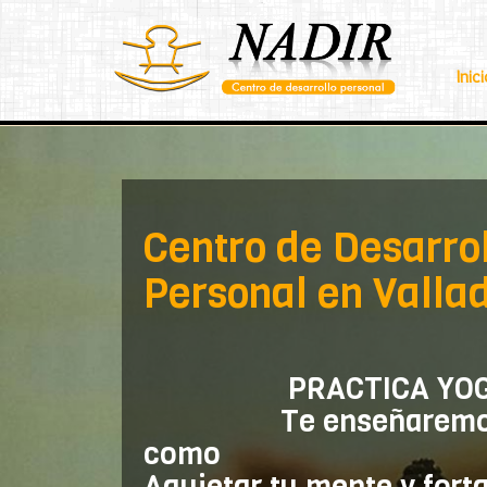
Inici
prev
Centro de Desarro
Personal en Vallad
PRACTICA YOG
Te enseñaremo
como
Aquietar tu mente y fort