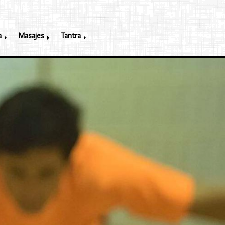
a
Masajes
Tantra
next