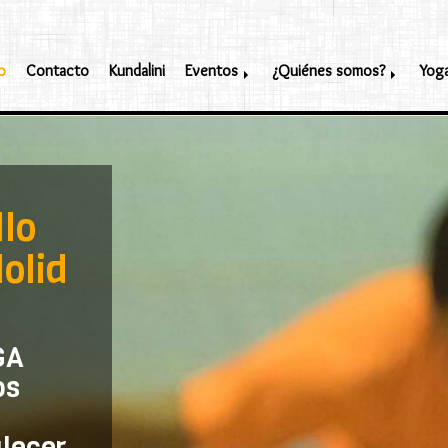
o
Contacto
Kundalini
Eventos
¿Quiénes somos?
Yog
llo
olid
A
s
alecer