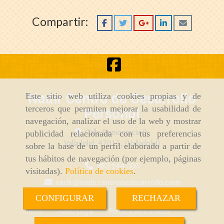
Compartir:
Nadir Centro de Desarrollo
Este sitio web utiliza cookies propias y de
terceros que permiten mejorar la usabilidad de
Personal
navegación, analizar el uso de la web y mostrar
Calle Democracia 9,
publicidad relacionada con tus preferencias
Valladolid
,
47011
,
(Valladolid)
sobre la base de un perfil elaborado a partir de
tus hábitos de navegación (por ejemplo, páginas
983 144 000
visitadas).
Política de cookies
.
nadir
nadircentrodedesarrollo.com
CONFIGURAR
RECHAZAR
Inicio
Aviso Legal
Política de cookies