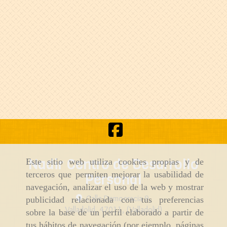
Nadir Centro de Desarrollo
Este sitio web utiliza cookies propias y de
terceros que permiten mejorar la usabilidad de
Personal
navegación, analizar el uso de la web y mostrar
Calle Democracia 9,
publicidad relacionada con tus preferencias
Valladolid
,
47011
,
(Valladolid)
sobre la base de un perfil elaborado a partir de
tus hábitos de navegación (por ejemplo, páginas